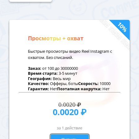
10%
Просмотры + охват
Быстрые просмотры видео Reel Instagram с
охватом. Без списаний.
Заказ:
от
100
до
30000000
Время старта:
3-5 минут
География:
Весь мир
Качество:
Офферы, боты
Скорость:
10000
Гарантия:
Нет
Поэтапная накрутка:
Нет
0.0020
₽
0.0020
₽
за 1 действие