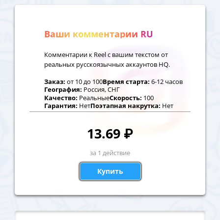
Ваши комментарии RU
Комментарии к Reel с вашим текстом от
реальных русскоязычных аккаунтов HQ.
Заказ:
от
10
до
100
Время старта:
6-12 часов
География:
Россия, СНГ
Качество:
Реальные
Скорость:
100
Гарантия:
Нет
Поэтапная накрутка:
Нет
13.69
₽
за 1 действие
Купить