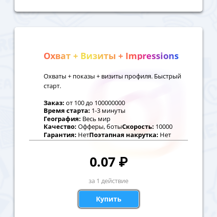
Охват + Визиты + Impressions
Охваты + показы + визиты профиля. Быстрый
старт.
Заказ:
от
100
до
100000000
Время старта:
1-3 минуты
География:
Весь мир
Качество:
Офферы, боты
Скорость:
10000
Гарантия:
Нет
Поэтапная накрутка:
Нет
0.07
₽
за 1 действие
Купить