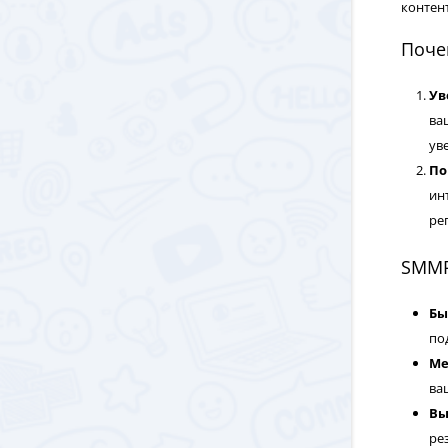
контент
Почем
Ув
ва
ув
По
ин
ре
SMMP
Бы
по
Ме
ва
Вы
ре