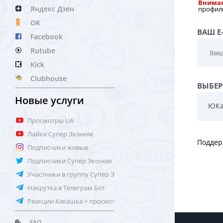
Внима
Яндекс Дзен
профиль
OK
ВАШ E
Facebook
Rutube
Kick
Clubhouse
ВЫБЕР
Новые услуги
ЮКа
Просмотры UA
Лайки Супер Эконом
Поддер
Подписчики живые
Подписчики Супер Эконом
Участники в группу Супер Эконом
Накрутка в Телеграм Бот
Реакции Какашка + просмотры
FAQ