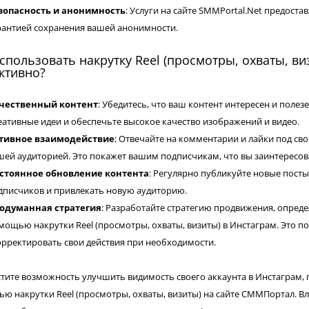
зопасность и анонимность
: Услуги на сайте
SMMPortal
.
Net
предостав
рантией сохранения вашей анонимности.
спользовать накрутку Reel (просмотры, охваты, в
ктивно?
чественный контент
: Убедитесь, что ваш контент интересен и поле
еативные идеи и обеспечьте высокое качество изображений и видео.
тивное взаимодействие
: Отвечайте на комментарии и лайки под св
шей аудиторией. Это покажет вашим подписчикам, что вы заинтересов
стоянное обновление контента
: Регулярно публикуйте новые посты
дписчиков и привлекать новую аудиторию.
одуманная стратегия
: Разработайте стратегию продвижения, определ
мощью накрутки Reel (просмотры, охваты, визиты) в Инстаграм. Это п
орректировать свои действия при необходимости.
стите возможность улучшить видимость своего аккаунта в Инстаграм, 
ю накрутки Reel (просмотры, охваты, визиты) на сайте СММПортал. Вло