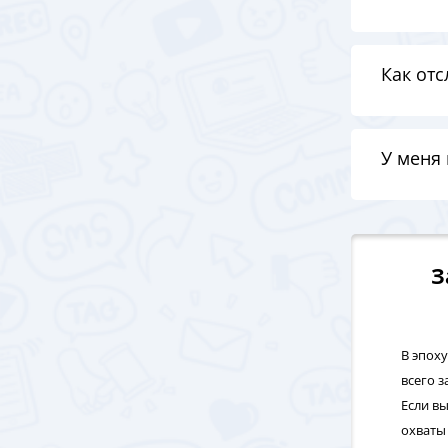
Как отс
У меня 
З
В эпох
всего з
Если в
охваты