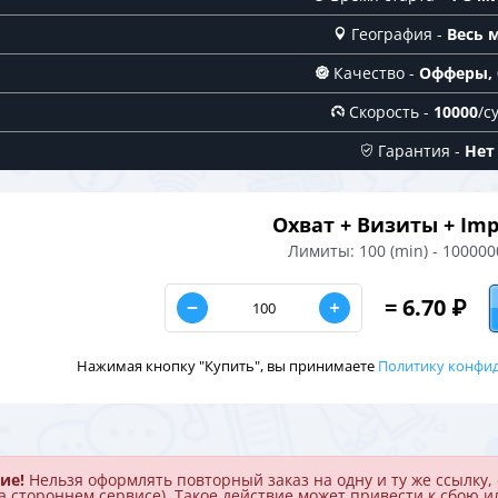
География -
Весь 
Качество -
Офферы,
Скорость -
10000
/с
Гарантия -
Нет
Охват + Визиты + Imp
Лимиты:
100 (min)
-
100000
=
6.70
₽
Убавить
Количество
Добавить
Нажимая кнопку "Купить", вы принимаете
Политику конфи
ие!
Нельзя оформлять повторный заказ на одну и ту же ссылку, 
а стороннем сервисе). Такое действие может привести к сбою и