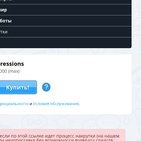
мир
 боты
утки
ressions
000 (max)
Купить!
денциальности
и
Условия обслуживания
.
если по этой ссылке идет процесс накрутки (на нашем
ли недопоставке без возможности возврата средств.