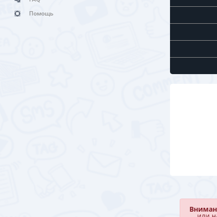
Помощь
Вниман
или н