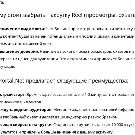
а.
у стоит выбрать накрутку Reel (просмотры, охват
еличение видимости
: Чем больше просмотров, охватов и визитов у 
ш контент будет замечен потенциальными подписчиками и клиентами
еличить органический рост.
вышение доверия
: Наличие высокого числа просмотров, охватов и в
тересен и ценен для аудитории. Это автоматически привлечет больше 
путацию.
ortal.Net предлагает следующие преимущества:
стрый старт
: Время старта составляет всего 1-3 минуты, что позволя
дписчиков и клиентов.
ждународная аудитория
: Местонахождение пользователей (офферов
ш глобальный охват и делает вашу аудиторию разнообразной.
сокая скорость накрутки
: Скорость накрутки составляет 10 000 в су
зультатов и привлечь больше внимания к вашему аккаунту.