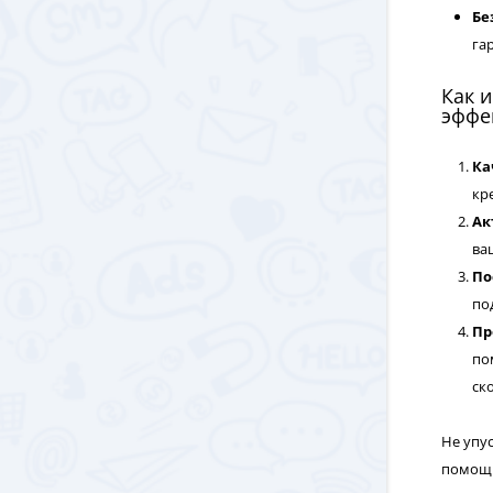
Бе
га
Как и
эффе
Ка
кр
Ак
ва
По
по
Пр
по
ск
Не упу
помощь