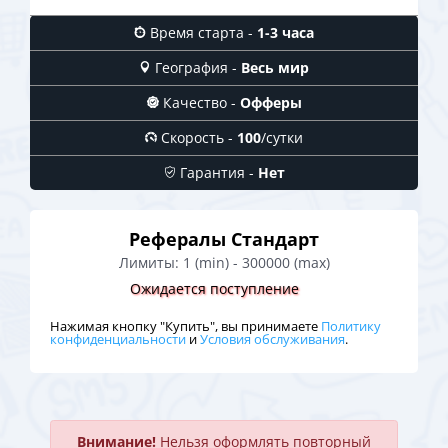
Время старта -
1-3 часа
География -
Весь мир
Качество -
Офферы
Скорость -
100
/сутки
Гарантия -
Нет
Рефералы Стандарт
Лимиты:
1 (min)
-
300000 (max)
Ожидается поступление
Нажимая кнопку "Купить", вы принимаете
Политику
конфиденциальности
и
Условия обслуживания
.
Внимание!
Нельзя оформлять повторный