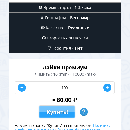
Время старта -
1-3 часа
География -
Весь мир
Качество -
Реальные
Скорость -
100
/сутки
Гарантия -
Нет
Лайки Премиум
Лимиты:
10 (min)
-
10000 (max)
Убавить
Количество
Добавить
=
80.00
₽
Купить!
Нажимая кнопку "Купить", вы принимаете
Политику
конфиденциальности
и
Условия обслуживания
.